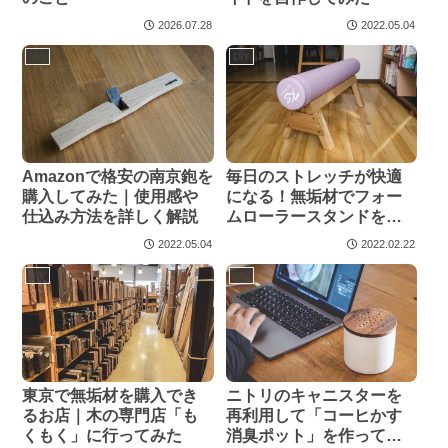
2026.07.28
2022.05.04
DIY
DIY
Amazonで格安の南京鉋を
毎日のストレッチが快適
購入してみた｜使用感や
になる！無垢材でフォー
仕込み方法を詳しく解説
ムローラースタンドを作
ってみた
2022.05.04
2022.02.22
DIY
DIY
東京で無垢材を購入でき
ニトリのキャニスターを
るお店｜木の専門店「も
再利用して「コーヒかす
くもく」に行ってみた
消臭ポット」を作ってみ