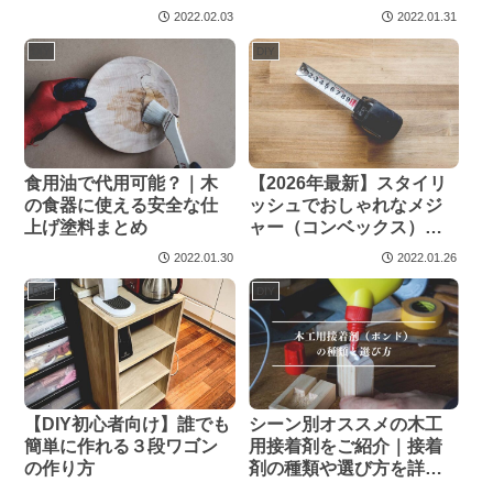
た！
2022.02.03
2022.01.31
DIY
DIY
食用油で代用可能？｜木
【2026年最新】スタイリ
の食器に使える安全な仕
ッシュでおしゃれなメジ
上げ塗料まとめ
ャー（コンベックス）の
おすすめ９選
2022.01.30
2022.01.26
DIY
DIY
【DIY初心者向け】誰でも
シーン別オススメの木工
簡単に作れる３段ワゴン
用接着剤をご紹介｜接着
の作り方
剤の種類や選び方を詳し
く解説