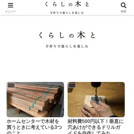
メニュー
検索
DIY
DIY
ホームセンターで木材を
材料費500円以下！垂直に
買うときに考えている3つ
穴あけができるドリルガ
のこと
イドを自作してみた